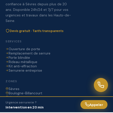
confiance à Sèvres depuis plus de 20
ans. Disponible 24h/24 et 7j/7 pour vos
urgences et travaux dans les Hauts-de-
Seine.
Devis gratuit · Tarifs transparents
SERVICES
Ouverture de porte
Remplacement de serrure
Porte blindée
Rideau métallique
Kit anti-effraction
Serrurerie entreprise
ZONES
Sèvres
Boulogne-Billancourt
Meudon
Chaville
Urgence serrurerie ?
Appeler
Ville d'Avray
Intervention en 20 min
Garches