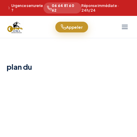
Urgence serrurerie
06 64 81 60
Réponse immédiate ·
?
62
24h/24
Appeler
plan du