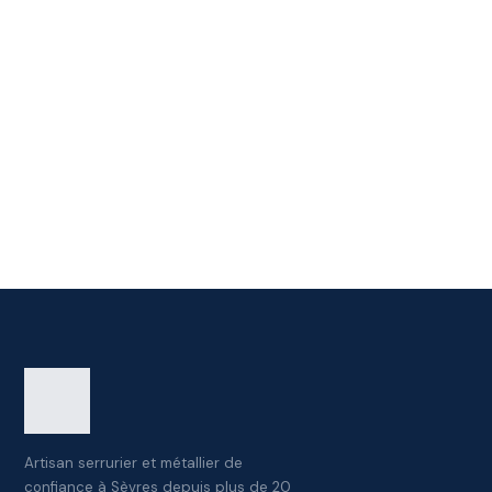
Artisan serrurier et métallier de
confiance à Sèvres depuis plus de 20