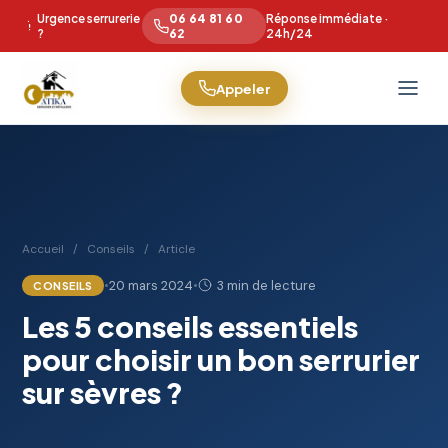
Urgence serrurerie
06 64 81 60
Réponse immédiate ·
?
62
24h/24
Appeler
Accueil
/
Conseils
/
Article
•
20 mars 2024
•
3 min de lecture
CONSEILS
Les 5 conseils essentiels
pour choisir un bon serrurier
sur sèvres ?