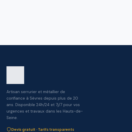
8 JUIN 2026
Porte claquée : que faire et comment
l’éviter ?
Lire l'article
Artisan serrurier et métallier de
confiance à Sèvres depuis plus de 20
ans. Disponible 24h/24 et 7j/7 pour vos
urgences et travaux dans les Hauts-de-
Seine.
Devis gratuit · Tarifs transparents