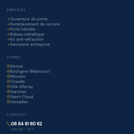
SERVICES
Ouverture de porte
Remplacement de serrure
Porte blindée
Rideau métallique
Kit anti-effraction
Serrurerie entreprise
ZONES
Sèvres
Boulogne-Billancourt
Meudon
Chaville
Ville d'Avray
Garches
Saint-Cloud
Versailles
CONTACT
06 64 81 60 62
24h/24 – 7j/7